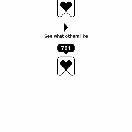
See what others like
TAF – თბილისის არტ ფეარის მე-11 პავილიონის
ერთ-ერთი განყოფილება თავისი დიზაინით
კლასიკური სამუზეუმო ფორმატის ფრაგმენტად
აღიქმებოდა და წარმოადგენდა რამდენიმე
ექსპონატს ამირ კაკაბაძის (1941-2015)
მემკვიდრეობიდან. ექსპოზიცია მკაფიოდ
ელეგანტური და ლაკონიური იყო, რაც
მოულოდნელობა არ ყოფილა წარმდგენის
ფაქტორის გათვალისწინებით, – საუბარია დავით
კაკაბაძის ფონდზე.
TAF – ის სტუმრებისთვის ეს იყო იმ მხატვრის
გახსენების და ხელახლა დაფასების შესაძლებლობა,