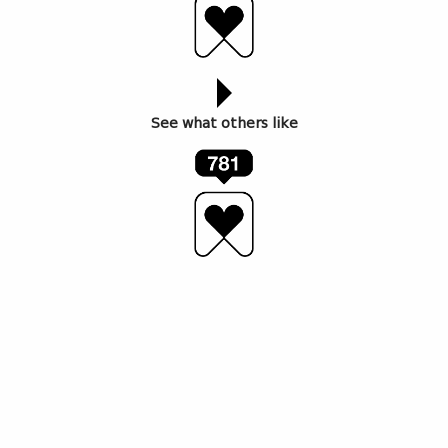
See what others like
Red Bull Dance Your Style – მზადება დიდი
ფინალისთვის – გამარჯვებულს 12 ივლისს
მაყურებელი გამოავლენს
ქუჩის ცეკვების ჩემპიონატი გადამწყვეტ ფაზაში შედის
– 16 ფინალისტი უკვე გამოვლენილია. მონაწილეები
დასკვნითი შოუსთვის ემზადებიან, სადაც საუკეთესო
მოცეკვავეს გულშემატკივარი დაასახელებს.